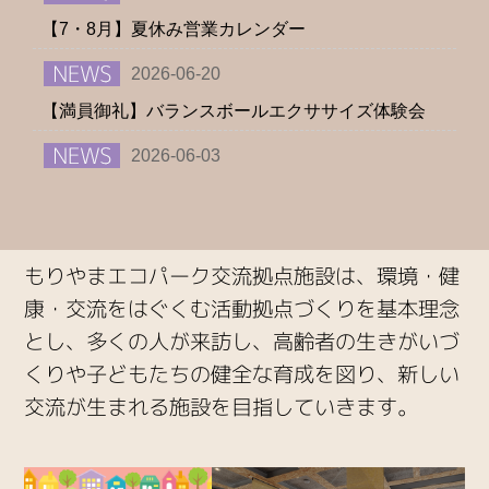
【7・8月】夏休み営業カレンダー
2026-06-20
【満員御礼】バランスボールエクササイズ体験会
2026-06-03
【第2期(7月～）】多目的定期教室 参加生徒様大募
集
2026-06-02
もりやまエコパーク交流拠点施設は、環境・健
もりやまエコパーク 夏の水泳体験教室
康・交流をはぐくむ活動拠点づくりを基本理念
とし、多くの人が来訪し、高齢者の生きがいづ
2026-06-02
くりや子どもたちの健全な育成を図り、新しい
天候不良に伴う営業について
交流が生まれる施設を目指していきます。
2026-05-17
【5/23(土)・5/24(日)】駐車場に関するお知らせ