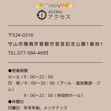
【4/12(日)】中村真衣さん水泳教室イベント！（満員
御礼！）
2026-03-21
3/22(日)イベント開催によるお知らせ
〒524-0216
2026-03-17
守山市環境学習都市宣言記念公園1番地1
4/14(火)トレーニングエリアマシン入替・リニューア
ルオープン！
TEL.077-584-4693
2026-03-12
【多目的定期教室】閉講クラスのご案内
●営業時間
火〜土／9：00〜22：00
2026-03-03
日・祝／9：00〜20：00（プール・温浴施設・ジ
3/15(日)体操スクール体験会
ム）
9：00〜22：00（多目的ホール）
2026-02-28
●休館日
令和8年度各種カレンダー
月曜日・年末年始、メンテナンス