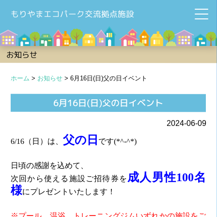
もりやまエコパーク交流拠点施設
お知らせ
ホーム
>
お知らせ
>
6月16日(日)父の日イベント
6月16日(日)父の日イベント
2024-06-09
父の日
6/16（日）は、
です(*^-^*)
日頃の感謝を込めて、
成人男性100名
次回から使える施設ご招待券を
様
にプレゼントいたします！
※プール、温浴、トレーニングジムいずれかの施設をご