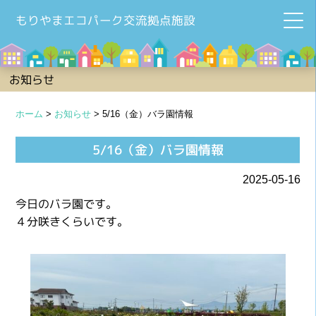
もりやまエコパーク交流拠点施設
お知らせ
ホーム
>
お知らせ
>
5/16（金）バラ園情報
5/16（金）バラ園情報
2025-05-16
今日のバラ園です。
４分咲きくらいです。