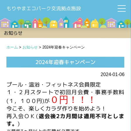
もりやまエコパーク交流拠点施設
お知らせ
ホーム
>
お知らせ
>
2024年迎春キャンペーン
2024年迎春キャンペーン
2024-01-06
プール・温浴・フィットネス会員限定
１・２月スタートで初回月会費・事務手数料
０円！！！
(１，１００円)が
今こそ、楽しくカラダ作りを始めよう！
再入会ＯＫ(
退会後2カ月間は適用不可としま
す。
)